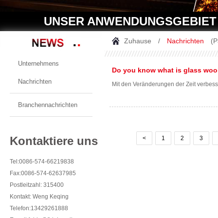
UNSER ANWENDUNGSGEBIET
Zuhause
/
Nachrichten
(P
Unternehmens
Do you know what is glass woo
Nachrichten
Mit den Veränderungen der Zeit verbess
Branchennachrichten
Kontaktiere uns
<
1
2
3
Tel:0086-574-66219838
Fax:0086-574-62637985
Postleitzahl: 315400
Kontakt: Weng Keqing
Telefon:13429261888